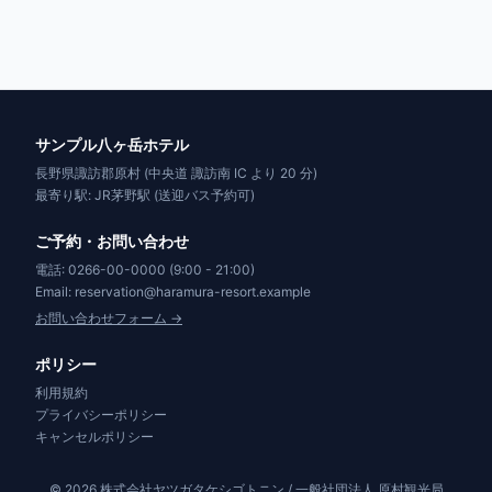
サンプル八ヶ岳ホテル
長野県諏訪郡原村 (中央道 諏訪南 IC より 20 分)
最寄り駅: JR茅野駅 (送迎バス予約可)
ご予約・お問い合わせ
電話: 0266-00-0000 (9:00 - 21:00)
Email: reservation@haramura-resort.example
お問い合わせフォーム →
ポリシー
利用規約
プライバシーポリシー
キャンセルポリシー
© 2026 株式会社ヤツガタケシゴトニン / 一般社団法人 原村観光局